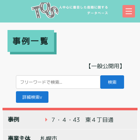
事例一覧
【一般公開用】
検索
詳細検索
∨
７・４・43 東４丁目通
札幌市